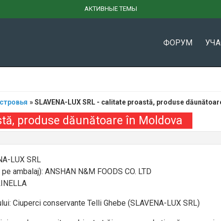
АКТИВНЫЕ ТЕМЫ
ФОРУМ
УЧ
стровья
»
SLAVENA-LUX SRL - calitate proastă, produse dăunătoar
stă, produse dăunătoare în Moldova
ENA-LUX SRL
at pe ambalaj): ANSHAN N&M FOODS CO. LTD
 LINELLA
lui: Ciuperci conservante Telli Ghebe (SLAVENA-LUX SRL)