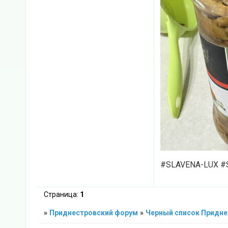
#SLAVENA-LUX #
Страница:
1
»
Приднестровский форум
»
Черный список Придне