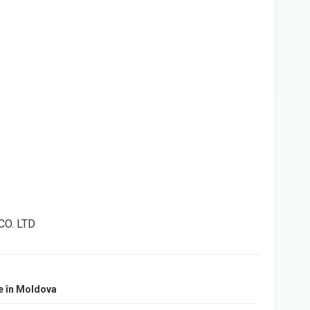
O. LTD
e în Moldova