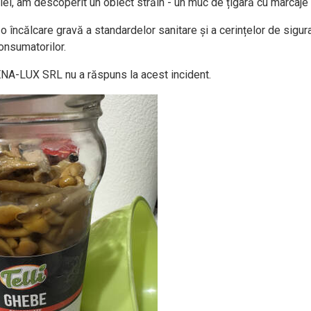
ei, am descoperit un obiect străin - un muc de țigară cu marcaje chi
o încălcare gravă a standardelor sanitare și a cerințelor de sigur
onsumatorilor.
A-LUX SRL nu a răspuns la acest incident.