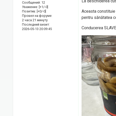
La deschiderea cuti
Сообщений:
12
Уважение:
[+1/-0]
Aceasta constituie 
Позитив:
[+0/-0]
Провел на форуме:
pentru sănătatea c
2 часа 21 минуту
Последний визит:
Conducerea SLAVEN
2026-05-13 20:09:45