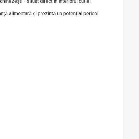
nezești - situat direct în interiorul cutiei.
anță alimentară și prezintă un potențial pericol