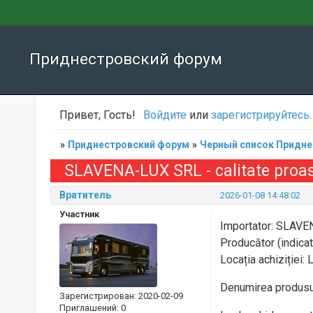
Приднестровский форум
Привет, Гость!
Войдите
или
зарегистрируйтесь
.
»
Приднестровский форум
»
Черный список Придне
SLAVENA-LUX SRL - calitate proa
Вратитель
2026-01-08 14:48:02
Участник
Importator: SLAV
Producător (indic
Locația achiziției:
Denumirea produsu
Зарегистрирован
: 2020-02-09
Приглашений:
0