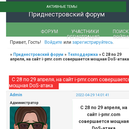
АКТИВНЫЕ ТЕМЫ
Приднестровский форум
ФОРУМ
УЧАСТНИКИ
ПОИСК
РЕГИСТРАЦИЯ
ВОЙТИ
Привет, Гость!
Войдите
или
зарегистрируйтесь
.
»
Приднестровский форум
»
Техподдержка
»
С 28 по 29
апреля, на сайт i-pmr.com совершается мощная DoS-атак
С 28 по 29 апреля, на сайт i-pmr.com совершаетс
мощная DoS-атака
Admin
2022-04-29 14:01:41
Администратор
С 28 по 29 апреля, на
сайт i-pmr.com
совершается мощная
DoS-атака